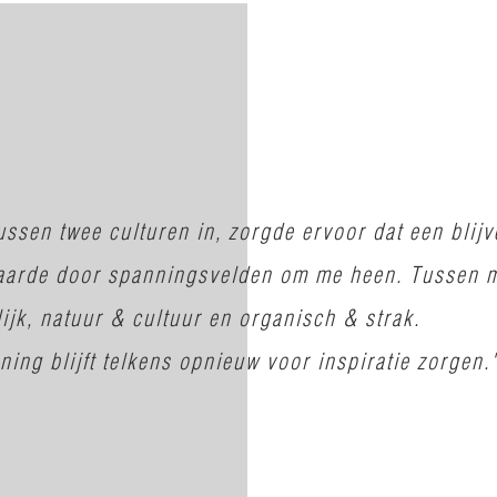
ssen twee culturen in, zorgde ervoor dat een blij
vaarde door spanningsvelden om me heen. Tussen 
lijk, natuur & cultuur en organisch & strak.
ing blijft telkens opnieuw voor inspiratie zorgen.