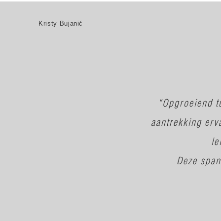
Kristy Bujanić
“Opgroeiend tu
aantrekking er
le
Deze spann