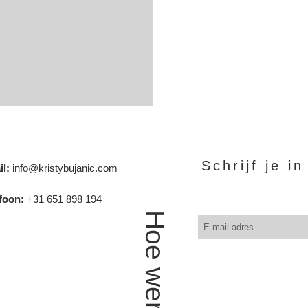
Schrijf je i
l:
info@kristybujanic.com
foon:
+31 651 898 194
Hoe werk ik